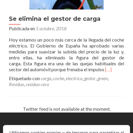
Se elimina el gestor de carga
Publicada en
5 octubre, 2018
Hoy estamos un poco más cerca de la llegada del coche
eléctrico. El Gobierno de España ha aprobado varias
medidas para suavizar la subida del precio de la luz y,
entre ellas, ha eliminado la figura del gestor de
carga. Esta figura era una de las quejas habituales del
Leer
sector del automóvil porque frenaba el impulso
[…]
másSe
Etiquetado con
carga
,
coche
,
electrico
,
gestor
,
green
,
elimina
Residuo
,
residuo cero
el
gestor
de
carga
Twitter feed is not available at the moment.
Utilizamos cookies propias y de terceros para garantizar el